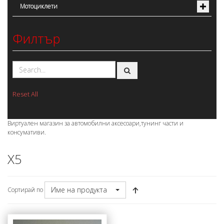
Мотоциклети
Филтър
Reset All
Виртуален магазин за автомобилни аксесоари,тунинг части и
консумативи.
X5
Име на продукта
Сортирай по