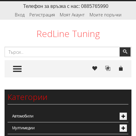
Телефон за връзка с нас: 0885765990
Вход
Регистрация
Моят Акаунт
Моите поръчки
RedLine Tuning
Търсене
Тър
TOGGLE MENU
Категории
Автомобили
Мултимедии