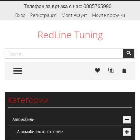
Телефон за връзка с нас: 0885765990
Вход
Регистрация
Моят Акаунт
Моите поръчки
RedLine Tuning
Търсене
Тър
TOGGLE MENU
Категории
Автомобили
Автомобилно осветление