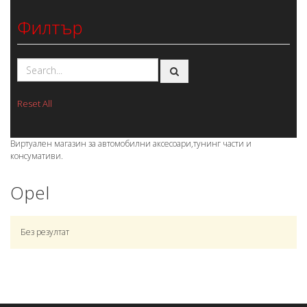
Филтър
Reset All
Виртуален магазин за автомобилни аксесоари,тунинг части и
консумативи.
Opel
Без резултат