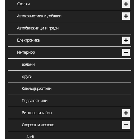
Стелки
Автокозметика и добавки
Автобагажници и греди
Електроника
Интериор
Волани
Други
Ключодържатели
Подлакътници
Рингове за табло
Скоростни лостове
Audi