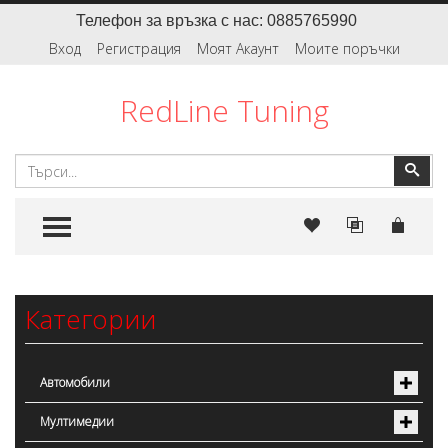
Телефон за връзка с нас: 0885765990
Вход
Регистрация
Моят Акаунт
Моите поръчки
RedLine Tuning
Търсене
Тър
TOGGLE MENU
Категории
Автомобили
Мултимедии