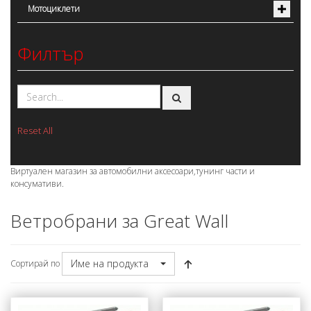
Мотоциклети
Филтър
Reset All
Виртуален магазин за автомобилни аксесоари,тунинг части и
консумативи.
Ветробрани за Great Wall
Име на продукта
Сортирай по