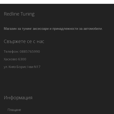
Redline Tuning
Магазин за тунинг аксесоари и принадлежности за автомобили.
Свържете се с нас
Телефон: 0885765990
Хасково 6300
ул. Княз Борис I-ви N17
Информация
Плащане