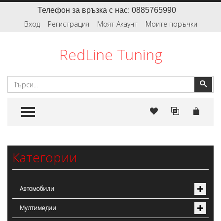
Телефон за връзка с нас: 0885765990
Вход
Регистрация
Моят Акаунт
Моите поръчки
RedLine Tuning
Търсене
Тър
TOGGLE MENU
Категории
Автомобили
Мултимедии