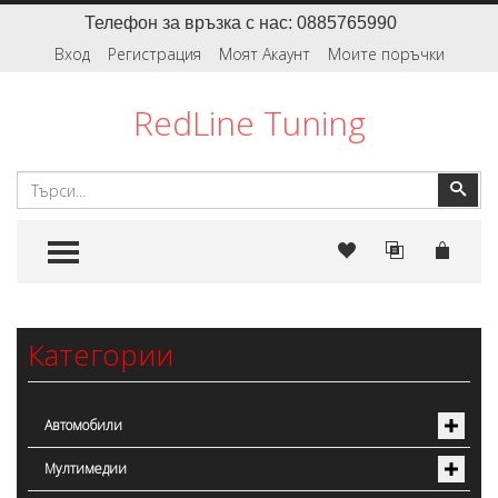
Телефон за връзка с нас: 0885765990
Вход
Регистрация
Моят Акаунт
Моите поръчки
RedLine Tuning
Търсене
Тър
TOGGLE MENU
Категории
Автомобили
Мултимедии