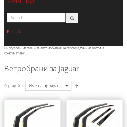
Филтър
Reset All
Виртуален магазин за автомобилни аксесоари,тунинг части и
консумативи.
Ветробрани за Jaguar
Име на продукта
Сортирай по