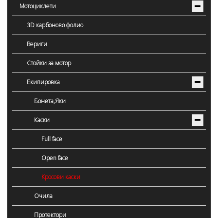
Мотоциклети
3D карбоново фолио
Вериги
Стойки за мотор
Екипировка
Бонета,Яки
Каски
Full face
Open face
Кросови каски
Очила
Протектори