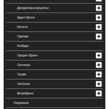
Декоративни решетки
Задни брони
Мигачи
Прагове
Ролбари
Предни брони
Сенници
Тасове
Чистачки
Ветробрани
Покривала