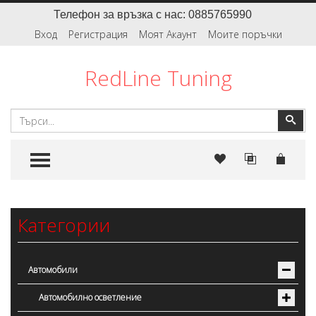
Телефон за връзка с нас: 0885765990
Вход
Регистрация
Моят Акаунт
Моите поръчки
RedLine Tuning
Търсене
Тър
TOGGLE MENU
Категории
Автомобили
Автомобилно осветление