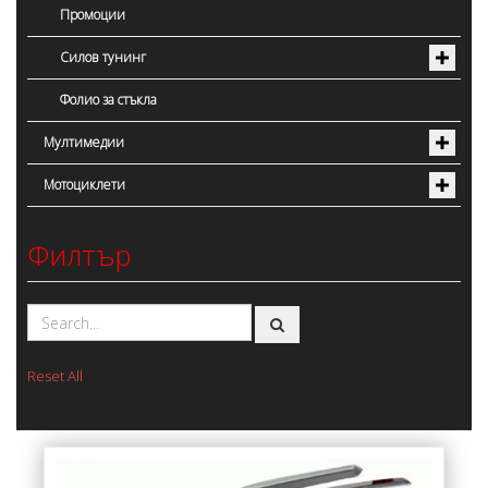
Промоции
Силов тунинг
Фолио за стъкла
Мултимедии
Мотоциклети
Филтър
Reset All