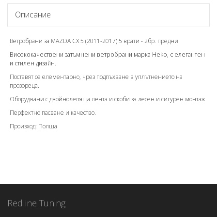
зад
Описание
Ветробрани за MAZDA CX 5 (2011-2017) 5 врати - 2бр. предни
Висококачествени затъмнени ветробрани марка Heko, с елегантен
и стилен дизайн.
Поставят се елементарно, чрез подпъхване в уплътнението на
прозореца.
Оборудвани с двойнолепяща лента и скоби за лесен и сигурен монтаж
Перфектно пасване и качество.
Произход: Полша
Redline Tuning