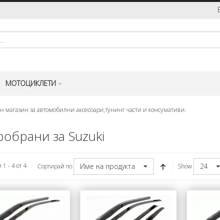
МОТОЦИКЛЕТИ
н магазин за автомобилни аксесоари,тунинг части и консумативи.
обрани за Suzuki
Име на продукта
24
1 - 4 от 4
Сортирай по
Show