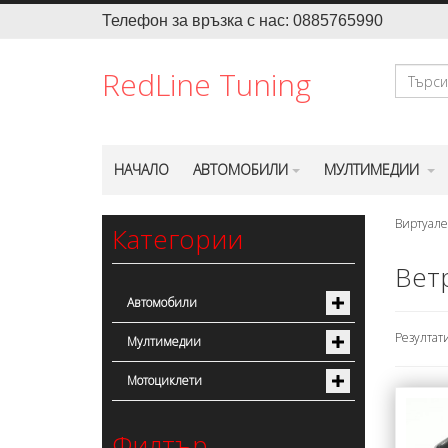
Телефон за връзка с нас: 0885765990
Търсене
RedLine Tuning
НАЧАЛО
АВТОМОБИЛИ
МУЛТИМЕДИИ
Виртуале
Категории
Ветр
Автомобили
Резултати 
Мултимедии
Мотоциклети
Филтър