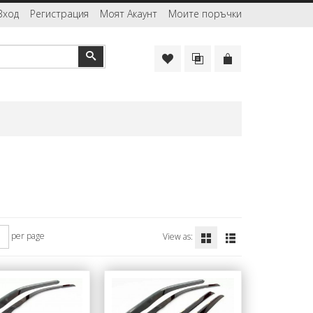
Вход
Регистрация
Моят Акаунт
Моите поръчки
Търсене
per page
View as: