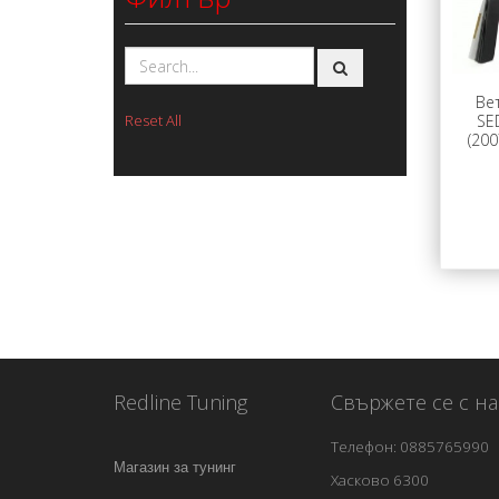
Ве
SE
Reset All
(200
Redline Tuning
Свържете се с на
Телефон: 0885765990
Магазин за тунинг
Хасково 6300