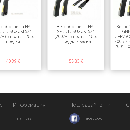
тробрани за FIAT
Ветроб
Ветробрани за FIAT
DICI / SUZUKI SX4
IGNI
SEDICI / SUZUKI SX4
7+) 5 врати - 2бр.
CHEVRO
(2007+) 5 врати - 4бр.
предни
2008) /
предни и задни
(2004-20
40,39 €
58,80 €
с
Информация
Последвайте ни
С
Facebook
Плащане