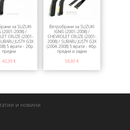
рани за SUZUKI
Ветробрани за SUZUKI
S (2001-2008) /
IGNIS (2001-2008) /
LET CRUZE (2001-
CHEVROLET CRUZE (2001-
 SUBARU JUSTY G3X
2008) / SUBARU JUSTY G3X
08) 5 врати - 2бр.
(2004-2008) 5 врати - 4бр.
предни
предни и задни
40,39 €
58,80 €
татии и новини