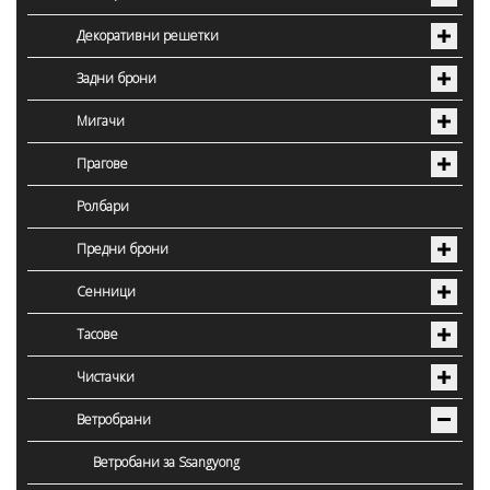
Декоративни решетки
Задни брони
Мигачи
Прагове
Ролбари
Предни брони
Сенници
Тасове
Чистачки
Ветробрани
Ветробани за Ssangyong