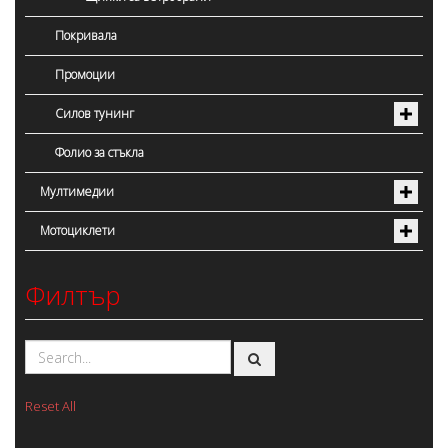
Покривала
Промоции
Силов тунинг
Фолио за стъкла
Мултимедии
Мотоциклети
Филтър
Reset All