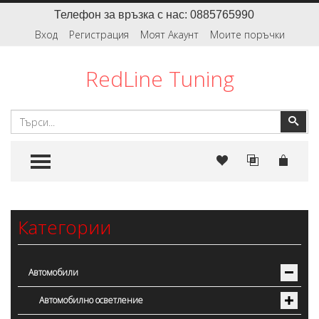
Телефон за връзка с нас: 0885765990
Вход
Регистрация
Моят Акаунт
Моите поръчки
RedLine Tuning
Търсене
Тър
TOGGLE MENU
Категории
Автомобили
Автомобилно осветление