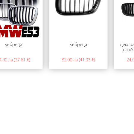
Бъбреци
Бъбреци
Декора
на x5
4,00 лв (27,61 €)
82,00 лв (41,93 €)
24,0