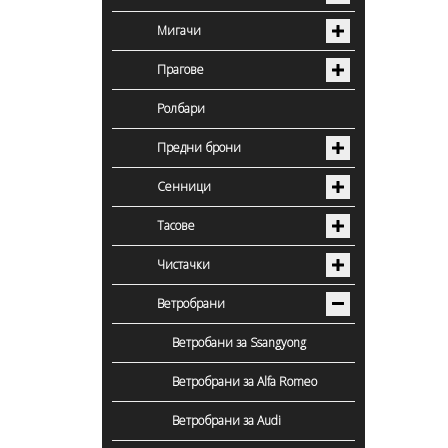
Мигачи
Прагове
Ролбари
Предни брони
Сенници
Тасове
Чистачки
Ветробрани
Ветробани за Ssangyong
Ветробрани за Alfa Romeo
Ветробрани за Audi