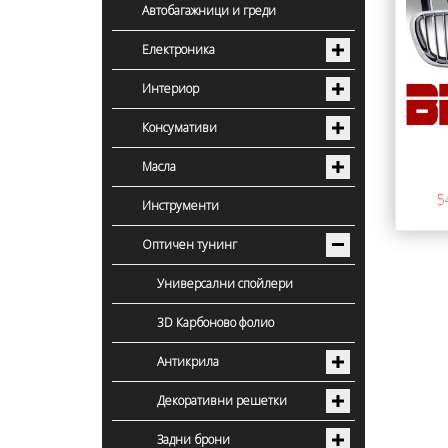
Автобагажници и греди
Електроника
Интериор
Консумативи
Масла
5
Инструменти
Оптичен тунинг
Универсални спойлери
3D Карбоново фолио
Антикрила
Декоративни решетки
Задни брони