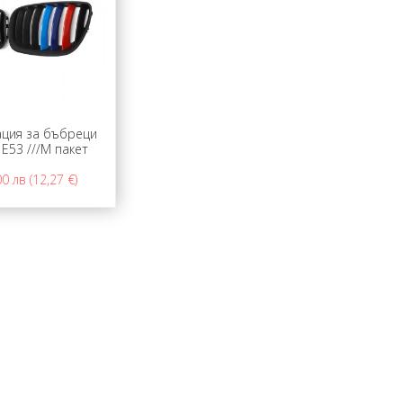
ция за бъбреци
 E53 ///M пакет
0 лв (12,27 €)