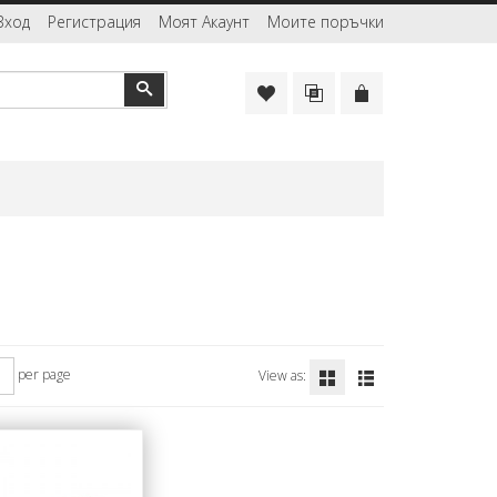
Вход
Регистрация
Моят Акаунт
Моите поръчки
Търсене
per page
View as: