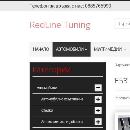
Телефон за връзка с нас: 0885765990
Търсене
RedLine Tuning
НАЧАЛО
АВТОМОБИЛИ
МУЛТИМЕДИИ
Виртуале
Категории
E53
Автомобили
Резултати 
Автомобилно осветление
Стелки
Автокозметика и добавки