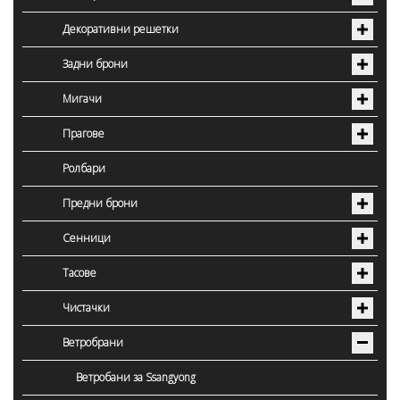
Декоративни решетки
Задни брони
Мигачи
Прагове
Ролбари
Предни брони
Сенници
Тасове
Чистачки
Ветробрани
Ветробани за Ssangyong