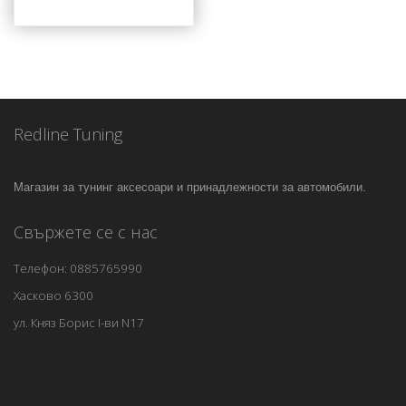
Redline Tuning
Магазин за тунинг аксесоари и принадлежности за автомобили.
Свържете се с нас
Телефон: 0885765990
Хасково 6300
ул. Княз Борис I-ви N17