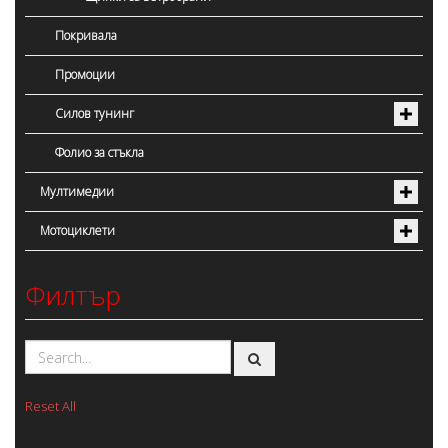
Покривала
Промоции
Силов тунинг
Фолио за стъкла
Мултимедии
Мотоциклети
Филтър
Reset All