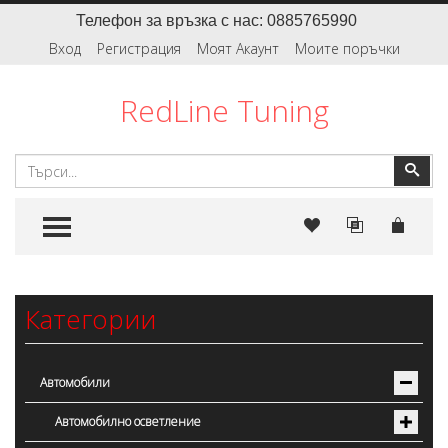
Телефон за връзка с нас: 0885765990
Вход
Регистрация
Моят Акаунт
Моите поръчки
RedLine Tuning
Търсене
Тър
TOGGLE MENU
Категории
Автомобили
Автомобилно осветление