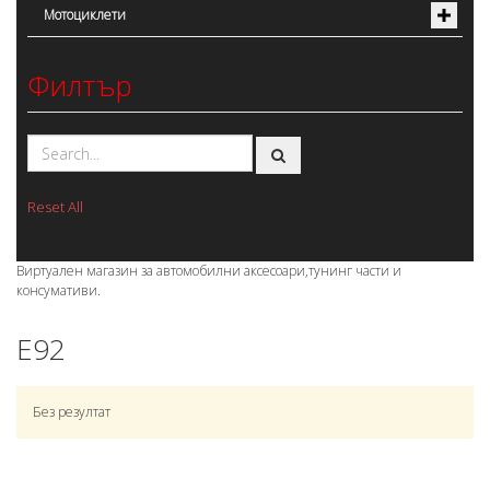
Мотоциклети
Филтър
Reset All
Виртуален магазин за автомобилни аксесоари,тунинг части и
консумативи.
E92
Без резултат