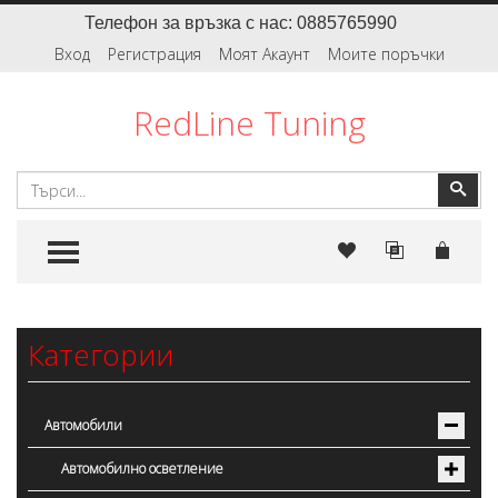
Телефон за връзка с нас: 0885765990
Вход
Регистрация
Моят Акаунт
Моите поръчки
RedLine Tuning
Търсене
Тър
TOGGLE MENU
Категории
Автомобили
Автомобилно осветление