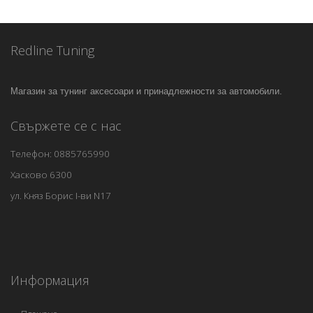
Redline Tuning
Магазин за тунинг аксесоари и принадлежности за автомобили.
Свържете се с нас
Телефон: 0885765990
Хасково 6300
ул. Княз Борис I-ви N17
Информация