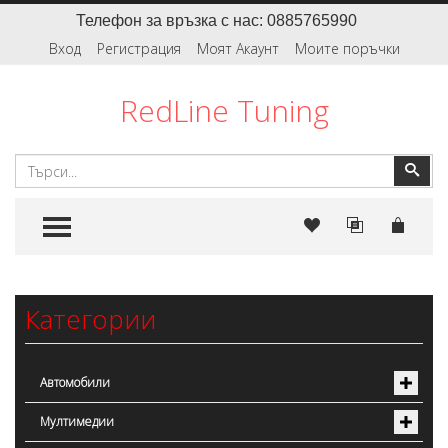
Телефон за връзка с нас: 0885765990
Вход
Регистрация
Моят Акаунт
Моите поръчки
RedLine Tuning
Търсене
Тър
TOGGLE MENU
Категории
Автомобили
Мултимедии