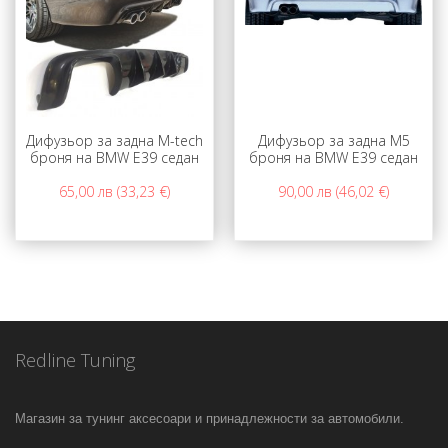
Дифузьор за задна М-tech
Дифузьор за задна М5
броня на BMW E39 седан
броня на BMW E39 седан
65,00 лв (33,23 €)
90,00 лв (46,02 €)
Redline Tuning
Магазин за тунинг аксесоари и принадлежности за автомобили.