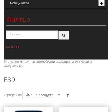
Мотоциклети
Филтър
Reset All
Виртуален магазин за автомобилни аксесоари,тунинг части и
консумативи.
E39
Име на продукта
Сортирай по