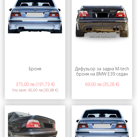
Броня
Дифузьор за задна М-tech
броня на BMW E39 седан
375,00 лв (191,73 €)
69,00 лв (35,28 €)
You save:
60,00 лв (30,68 €)