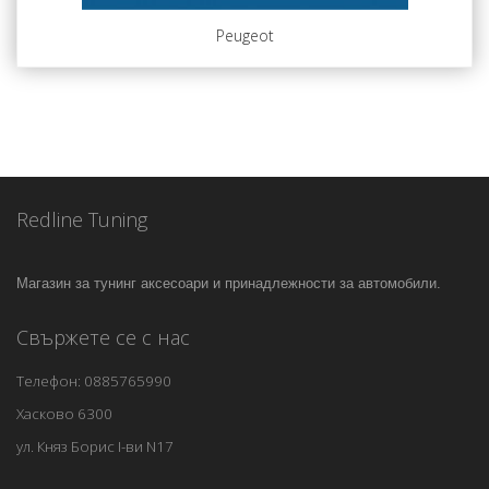
Peugeot
Redline Tuning
Магазин за тунинг аксесоари и принадлежности за автомобили.
Свържете се с нас
Телефон: 0885765990
Хасково 6300
ул. Княз Борис I-ви N17