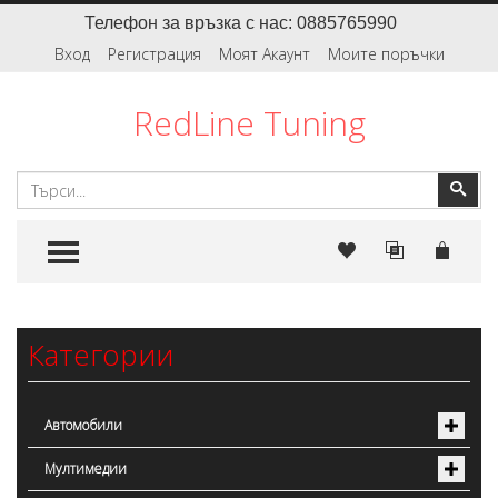
Телефон за връзка с нас: 0885765990
Вход
Регистрация
Моят Акаунт
Моите поръчки
RedLine Tuning
Търсене
Тър
TOGGLE MENU
Категории
Автомобили
Мултимедии