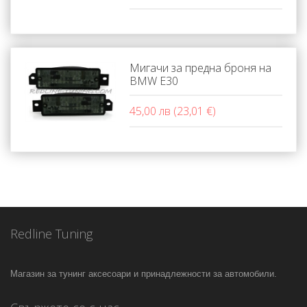
Мигачи за предна броня на
BMW Е30
45,00 лв (23,01 €)
Redline Tuning
Магазин за тунинг аксесоари и принадлежности за автомобили.