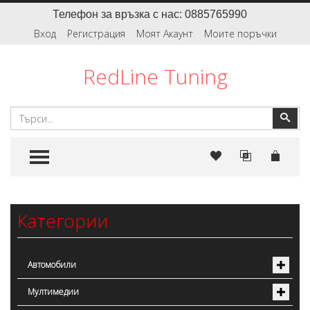
Телефон за връзка с нас: 0885765990
Вход
Регистрация
Моят Акаунт
Моите поръчки
RedLine Tuning
Търсене
Тър
TOGGLE MENU
Категории
Автомобили
Мултимедии