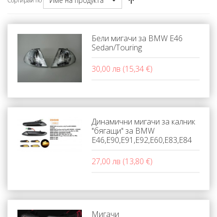
Име на продукта
Сортирай по
Бели мигачи за BMW E46
Sedan/Touring
30,00 лв (15,34 €)
Динамични мигачи за калник
"бягащи" за BMW
Е46,E90,E91,E92,E60,E83,E84
27,00 лв (13,80 €)
Мигачи