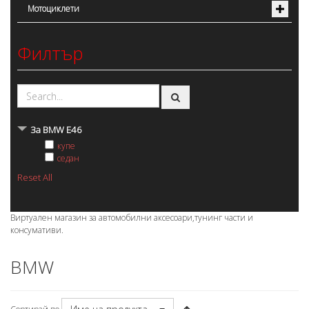
Мотоциклети
Филтър
За BMW E46
купе
седан
Reset All
Виртуален магазин за автомобилни аксесоари,тунинг части и
консумативи.
BMW