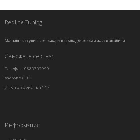
Redline Tuning
Магазин за тунинг аксесоари и принадлежности за автомобили.
Свържете се с нас
Телефон: 0885765990
Хасково 6300
ул. Княз Борис I-ви N17
Информация