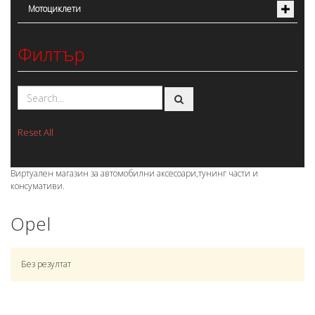
Мотоциклети
Филтър
Reset All
Виртуален магазин за автомобилни аксесоари,тунинг части и
консумативи.
Opel
Без резултат