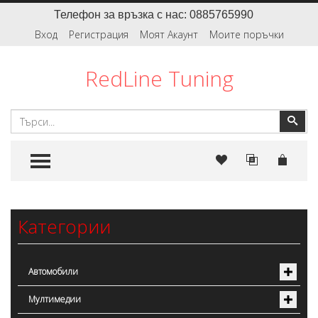
Телефон за връзка с нас: 0885765990
Вход
Регистрация
Моят Акаунт
Моите поръчки
RedLine Tuning
Търсене
Тър
TOGGLE MENU
Категории
Автомобили
Мултимедии