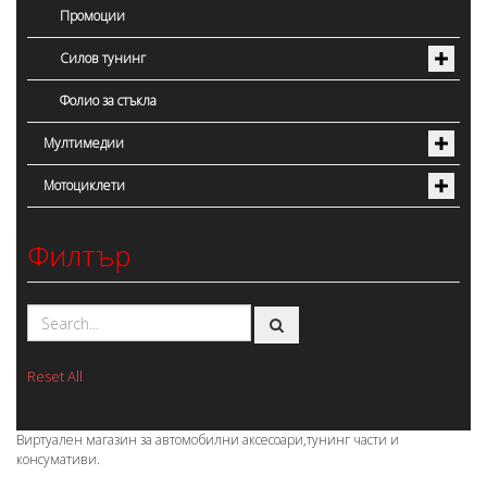
Промоции
Силов тунинг
Фолио за стъкла
Мултимедии
Мотоциклети
Филтър
Reset All
Виртуален магазин за автомобилни аксесоари,тунинг части и
консумативи.