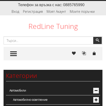
Телефон за връзка с нас: 0885765990
Вход
Регистрация
Моят Акаунт
Моите поръчки
RedLine Tuning
Търсене
Тър
TOGGLE MENU
Категории
Автомобили
Автомобилно осветление