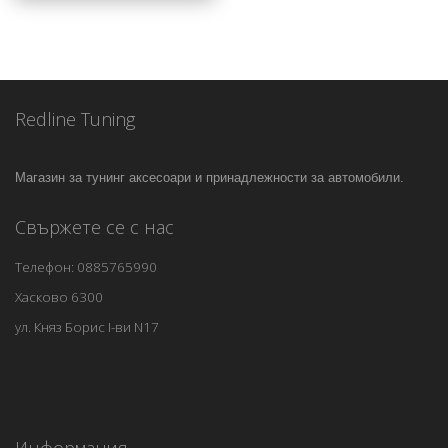
Redline Tuning
Магазин за тунинг аксесоари и принадлежности за автомобили.
Свържете се с нас
Телефон: 0885765990
Хасково 6300
ул. Княз Борис I-ви N17