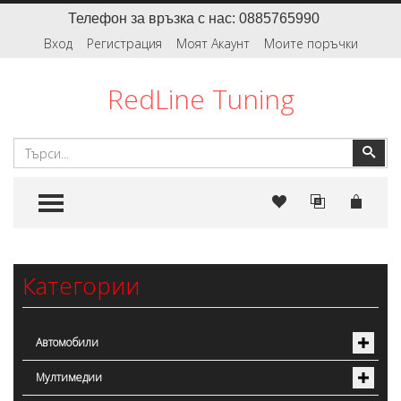
Телефон за връзка с нас: 0885765990
Вход
Регистрация
Моят Акаунт
Моите поръчки
RedLine Tuning
Търсене
Тър
TOGGLE MENU
Категории
Автомобили
Мултимедии