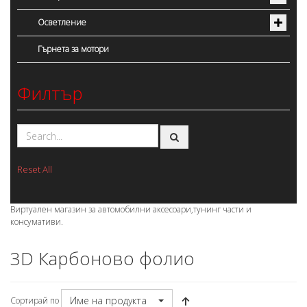
Осветление
Гърнета за мотори
Филтър
Reset All
Виртуален магазин за автомобилни аксесоари,тунинг части и
консумативи.
3D Карбоново фолио
Име на продукта
Сортирай по