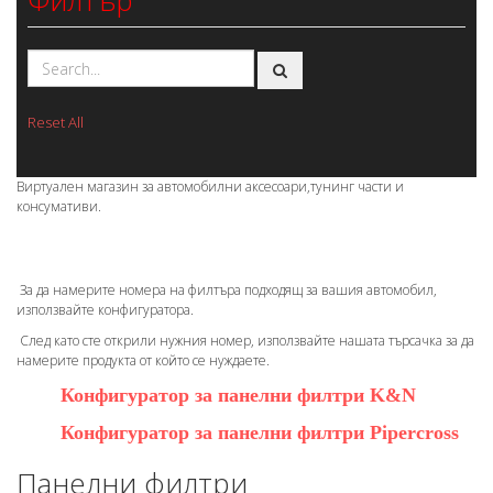
Филтър
Reset All
Виртуален магазин за автомобилни аксесоари,тунинг части и
консумативи.
За да намерите номера на филтъра подходящ за вашия автомобил,
използвайте конфигуратора.
След като сте открили нужния номер, използвайте нашата търсачка за да
намерите продукта от който се нуждаете.
Конфигуратор за панелни филтри K&N
Конфигуратор за панелни филтри Pipercross
Панелни филтри