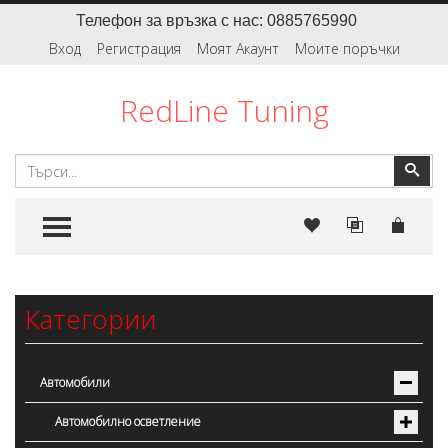
Телефон за връзка с нас: 0885765990
Вход
Регистрация
Моят Акаунт
Моите поръчки
RedLine Tuning
Търсене
Тър
TOGGLE MENU
Категории
Автомобили
Автомобилно осветление