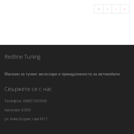
«
‹
›
»
Redline Tuning
Магазин за тунинг аксесоари и принадлежности за автомобили.
Свържете се с нас
Телефон: 0885765990
Хасково 6300
ул. Княз Борис I-ви N17