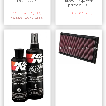
K&N 33-2255
въздушни филтри
Pipercross C9000
167,00 лв (85,39 €)
31,00 лв (15,85 €)
You save:
1,00 лв (0,51 €)