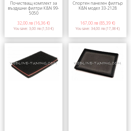
Почистващ комплект за
Спортен панелен филтър
въздушни филтри К&N 99-
K&N модел 33-2128
5050
32,00 лв (16,36 €)
167,00 лв (85,39 €)
You save:
3,00 лв (1,53 €)
You save:
34,00 лв (17,38 €)