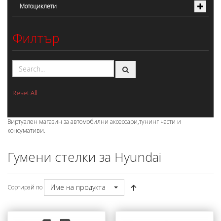
Мотоциклети
Филтър
Reset All
Виртуален магазин за автомобилни аксесоари,тунинг части и
консумативи.
Гумени стелки за Hyundai
Име на продукта
Сортирай по