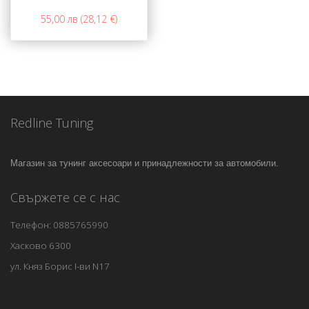
55,00 лв (28,12 €)
Redline Tuning
Магазин за тунинг аксесоари и принадлежности за автомобили.
Свържете се с нас
Телефон: 0885765990
Хасково 6300
ул. Княз Борис I-ви N17