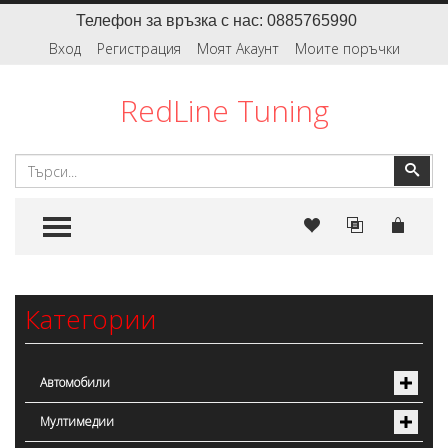
Телефон за връзка с нас: 0885765990
Вход
Регистрация
Моят Акаунт
Моите поръчки
RedLine Tuning
Търсене
Тър
TOGGLE MENU
Категории
Автомобили
Мултимедии