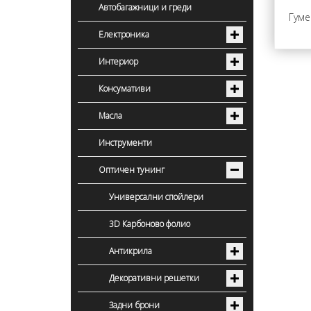
Автобагажници и греди
Гуме
Електроника
Интериор
Консумативи
Масла
Инструменти
Оптичен тунинг
Универсални спойлери
3D Карбоново фолио
Антикрила
Декоративни решетки
Задни брони