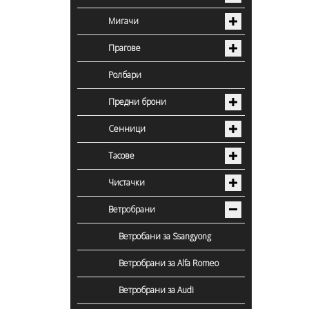
Мигачи
Прагове
Ролбари
Предни брони
Сенници
Тасове
Чистачки
Ветробрани
Ветробани за Ssangyong
Ветробрани за Alfa Romeo
Ветробрани за Audi