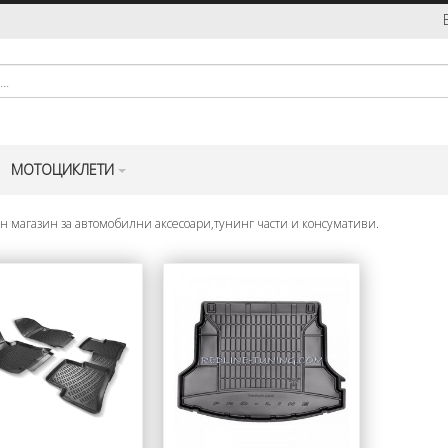
МОТОЦИКЛЕТИ
н магазин за автомобилни аксесоари,тунинг части и консумативи.