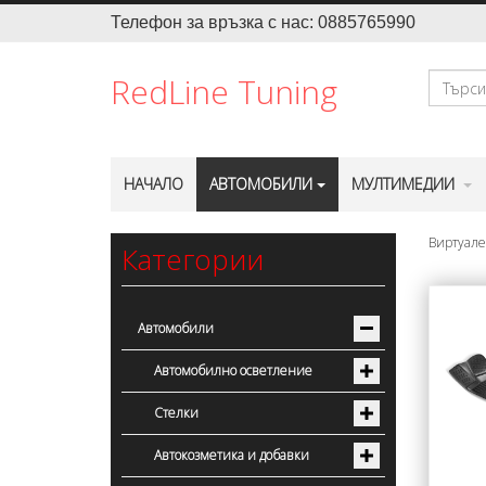
Телефон за връзка с нас: 0885765990
Търсене
RedLine Tuning
НАЧАЛО
АВТОМОБИЛИ
МУЛТИМЕДИИ
Виртуале
Категории
Автомобили
Автомобилно осветление
Стелки
Автокозметика и добавки