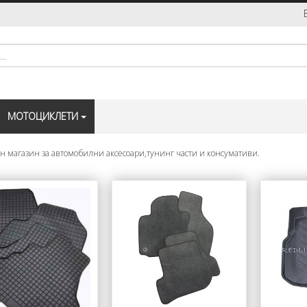
МОТОЦИКЛЕТИ
н магазин за автомобилни аксесоари,тунинг части и консумативи.