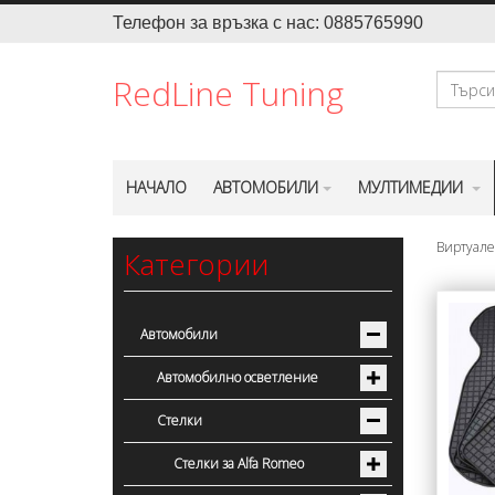
Телефон за връзка с нас: 0885765990
Търсене
RedLine Tuning
НАЧАЛО
АВТОМОБИЛИ
МУЛТИМЕДИИ
Виртуале
Категории
Автомобили
Автомобилно осветление
Стелки
Стелки за Alfa Romeo