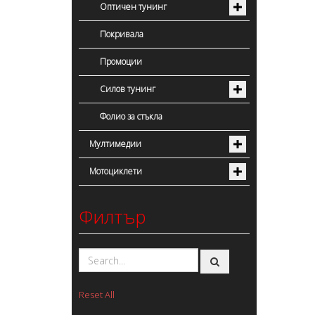
Оптичен тунинг
Покривала
Промоции
Силов тунинг
Фолио за стъкла
Мултимедии
Мотоциклети
Филтър
Reset All