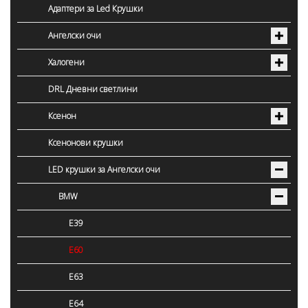
Адаптери за Led Крушки
Ангелски очи
Халогени
DRL Дневни светлини
Ксенон
Ксенонови крушки
LED крушки за Ангелски очи
BMW
E39
E60
E63
E64