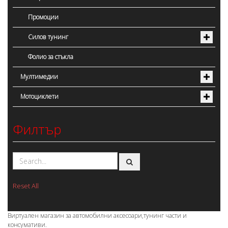
Промоции
Силов тунинг
Фолио за стъкла
Мултимедии
Мотоциклети
Филтър
Reset All
Виртуален магазин за автомобилни аксесоари,тунинг части и
консумативи.