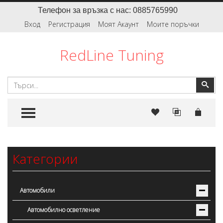
Телефон за връзка с нас: 0885765990
Вход
Регистрация
Моят Акаунт
Моите поръчки
RedLine Tuning
Търсене
Тър
TOGGLE MENU
Категории
Автомобили
Автомобилно осветление