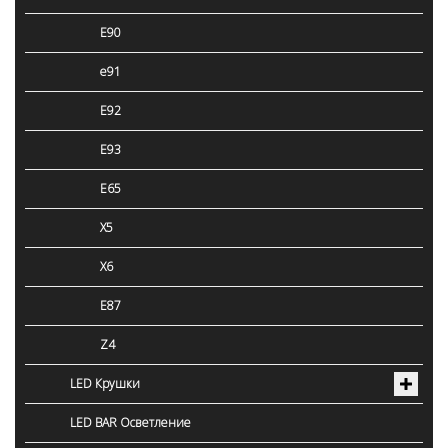
E90
e91
E92
E93
E65
X5
X6
E87
Z4
LED Крушки
LED BAR Осветление