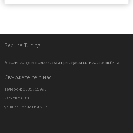
Redline Tuning
Магазин за тунинг аксесоари и принадлежности за автомобили.
Свържете се с нас
Телефон: 0885765990
Хасково 6300
ул. Княз Борис I-ви N17