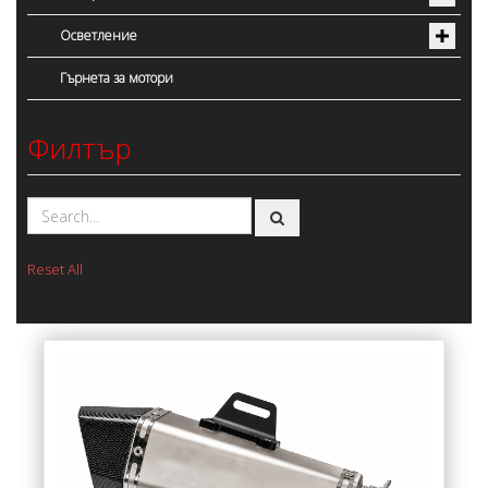
Осветление
Гърнета за мотори
Филтър
Reset All