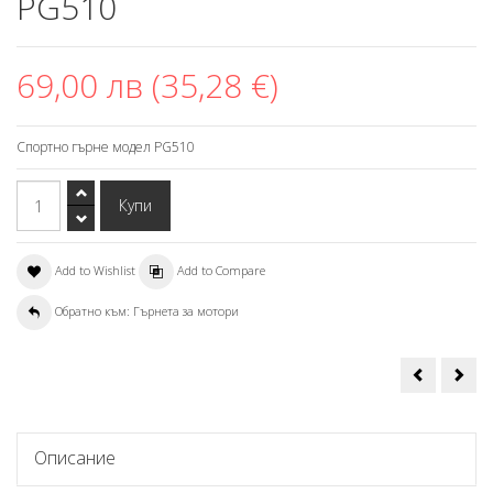
PG510
69,00 лв (35,28 €)
Спортно гърне модел PG510
Add to Wishlist
Add to Compare
Обратно към: Гърнета за мотори
Спортно
Спо
гърне
гър
за
за
мотоцикле
мот
модел
сиво
гърне
с
721125
кар
Описание