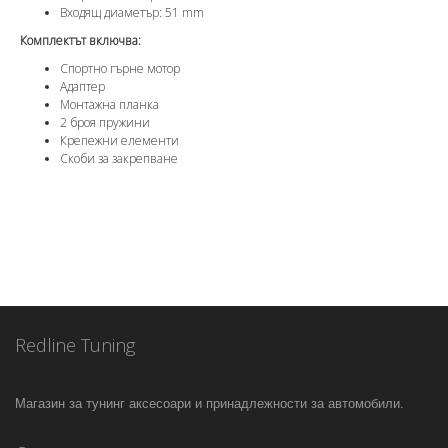
Входящ диаметър: 51 mm
Комплектът включва:
Спортно гърне мотор
Адаптер
Монтажна планка
2 броя пружини
Крепежни елементи
Скоби за закрепване
Redline Tuning
Магазин за тунинг аксесоари и принадлежности за автомобили.