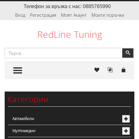
Телефон за връзка с нас: 0885765990
Вход
Регистрация
Моят Акаунт
Моите поръчки
RedLine Tuning
Търсене
Тър
TOGGLE MENU
Категории
Автомобили
Мултимедии