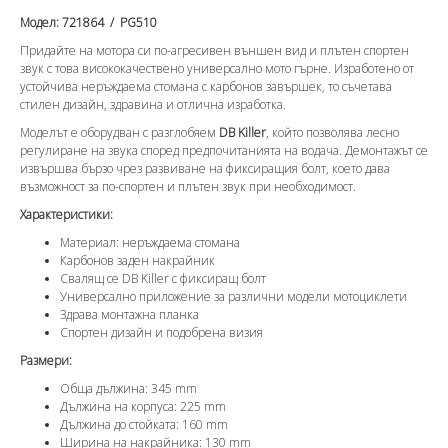
Модел: 721864 / PG510
Придайте на мотора си по-агресивен външен вид и плътен спортен
звук с това висококачествено универсално мото гърне. Изработено от
устойчива неръждаема стомана с карбонов завършек, то съчетава
стилен дизайн, здравина и отлична изработка.
Моделът е оборудван с разглобяем
DB Killer
, който позволява лесно
регулиране на звука според предпочитанията на водача. Демонтажът се
извършва бързо чрез развиване на фиксиращия болт, което дава
възможност за по-спортен и плътен звук при необходимост.
Характеристики:
Материал: неръждаема стомана
Карбонов заден накрайник
Свалящ се DB Killer с фиксиращ болт
Универсално приложение за различни модели мотоциклети
Здрава монтажна планка
Спортен дизайн и подобрена визия
Размери:
Обща дължина: 345 mm
Дължина на корпуса: 225 mm
Дължина до стойката: 160 mm
Ширина на накрайника: 130 mm