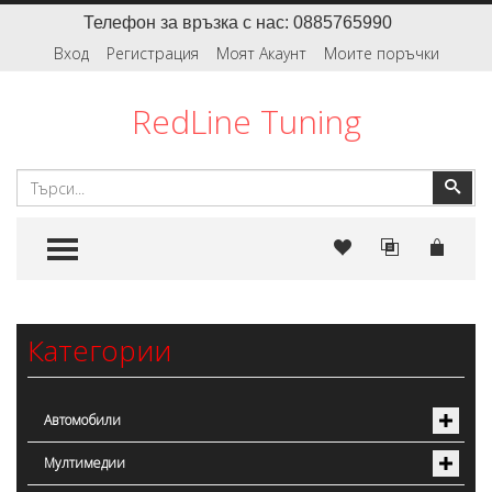
Телефон за връзка с нас: 0885765990
Вход
Регистрация
Моят Акаунт
Моите поръчки
RedLine Tuning
Търсене
Тър
TOGGLE MENU
Категории
Автомобили
Мултимедии