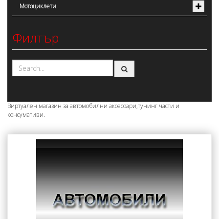
Мотоциклети
Филтър
Виртуален магазин за автомобилни аксесоари,тунинг части и
консумативи.