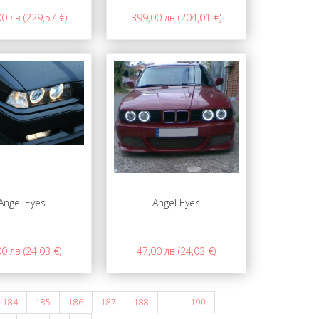
0 лв (229,57 €)
399,00 лв (204,01 €)
Angel Eyes
Angel Eyes
0 лв (24,03 €)
47,00 лв (24,03 €)
184
185
186
187
188
...
190