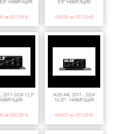
 8.8'' НАВИГАЦИЯ
8.8'' НАВИГАЦИЯ
0 лв (357,39 €)
699,00 лв (357,39 €)
L 2017-2024 12.3"
AUDI A4L 2017 - 2024
 НАВИГАЦИЯ
10.25" - НАВИГАЦИЯ
0 лв (382,96 €)
699,00 лв (357,39 €)