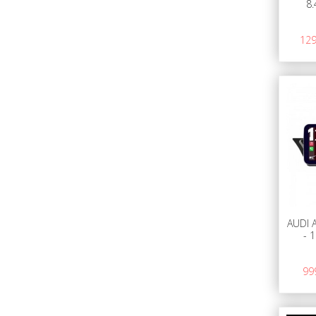
8
129
AUDI 
- 
99