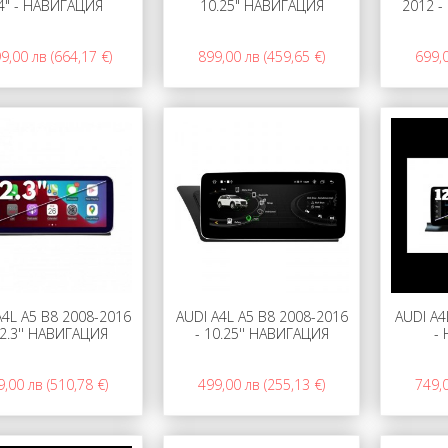
.4" - НАВИГАЦИЯ
10.25" НАВИГАЦИЯ
2012 -
9,00 лв (664,17 €)
899,00 лв (459,65 €)
699,0
A4L A5 B8 2008-2016
AUDI A4L A5 B8 2008-2016
AUDI A4
12.3'' НАВИГАЦИЯ
- 10.25'' НАВИГАЦИЯ
-
9,00 лв (510,78 €)
499,00 лв (255,13 €)
749,0