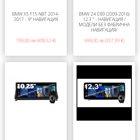
BMW X5 F15 NBT 2014-
BMW Z4 E89 (2009-2016)
2017 - 9" НАВИГАЦИЯ
12.3 " - НАВИГАЦИЯ /
МОДЕЛИ БЕЗ ФАБРИЧНА
НАВИГАЦИЯ/
799,00 лв (408,52 €)
699,00 лв (357,39 €)