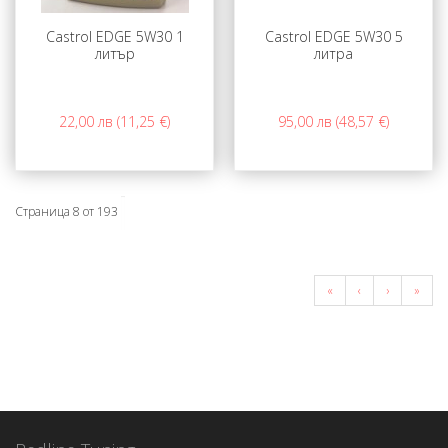
Castrol EDGE 5W30 1
Castrol EDGE 5W30 5
литър
литра
22,00 лв (11,25 €)
95,00 лв (48,57 €)
Страница 8 от 193
«
‹
›
»