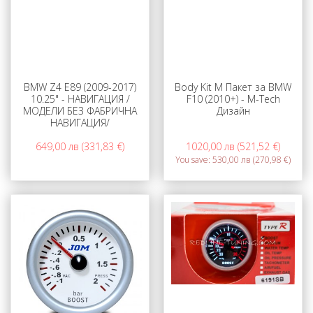
BMW Z4 E89 (2009-2017)
Body Kit М Пакет за BMW
10.25" - НАВИГАЦИЯ /
F10 (2010+) - M-Tech
МОДЕЛИ БЕЗ ФАБРИЧНА
Дизайн
НАВИГАЦИЯ/
649,00 лв (331,83 €)
1020,00 лв (521,52 €)
You save:
530,00 лв (270,98 €)