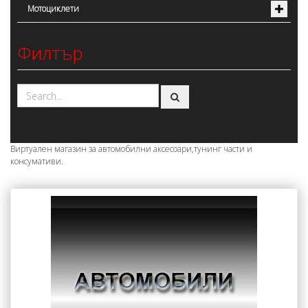
Мотоциклети
Филтър
Виртуален магазин за автомобилни аксесоари,тунинг части и
консумативи.