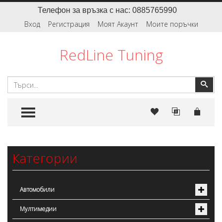
Телефон за връзка с нас: 0885765990
Вход
Регистрация
Моят Акаунт
Моите поръчки
RedLine Tuning
Търсене
Тър
TOGGLE MENU
Категории
Автомобили
Мултимедии