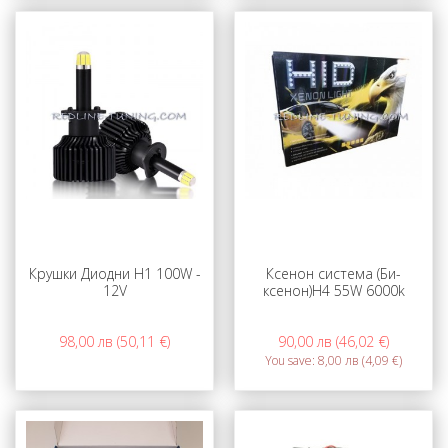
Крушки Диодни H1 100W -
Ксенон система (Би-
12V
ксенон)H4 55W 6000k
98,00 лв (50,11 €)
90,00 лв (46,02 €)
You save:
8,00 лв (4,09 €)