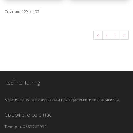
Страница 129 от 193
«
‹
›
»
Redline Tuning
Магазин за тунинг аксесоари и принадлежности за автомобили.
Свържете се с нас
Телефон: 0885765990