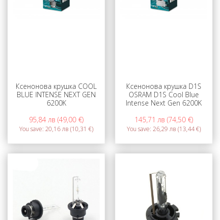
Ксенонова крушка COOL
Ксенонова крушка D1S
BLUE INTENSE NEXT GEN
OSRAM D1S Cool Blue
6200K
Intense Next Gen 6200K
95,84 лв (49,00 €)
145,71 лв (74,50 €)
You save:
20,16 лв (10,31 €)
You save:
26,29 лв (13,44 €)