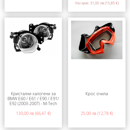
You save:
31,00 лв (15,85 €)
Кристални халогени за
Крос очила
BMW E60 / E61 / E90 / E91/
E92 (2003-2007) - M-Tech
130,00 лв (66,47 €)
25,00 лв (12,78 €)