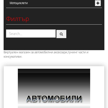
Мотоциклети
Филтър
Виртуален магазин за автомобилни аксесоари,тунинг части и
консумативи.