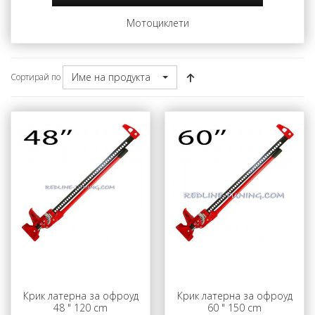
Мотоциклети
Име на продукта
Сортирай по
Крик латерна за офроуд
Крик латерна за офроуд
48 " 120 cm
60 " 150 cm