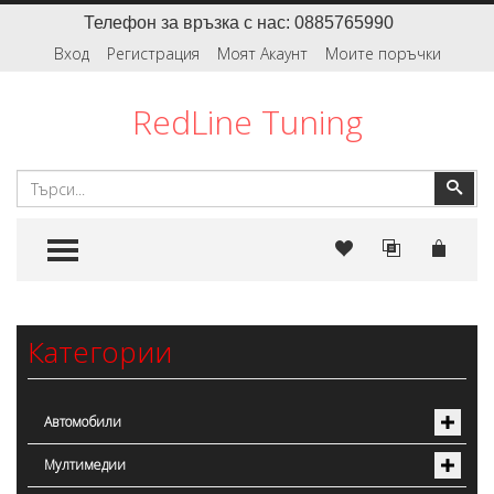
Телефон за връзка с нас: 0885765990
Вход
Регистрация
Моят Акаунт
Моите поръчки
RedLine Tuning
Търсене
Тър
TOGGLE MENU
Категории
Автомобили
Мултимедии